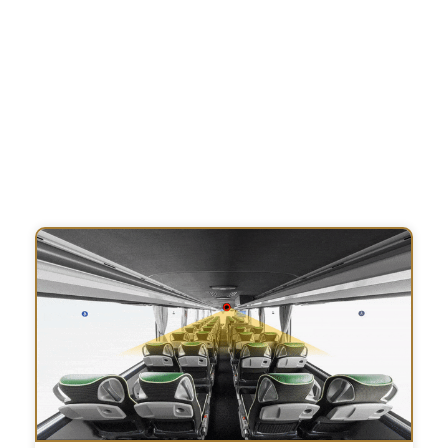
Dengan menggunakan teknologi modern dan protocol
ketat, kami ingin menyediakan lingkungan yang aman
bagi penumpang di setiap perjalanan. Usaha ini
diwujudkan dalam bus kami melalui sistem dan
teknologi modern yang sesuai dengan standar
keamanan dan standar internasional. Maka, tujuan utama
kami yaitu memberikan pengalaman perjalanan yang
aman dan nyaman. Untuk informasi lebih lanjut,
klik di sini.