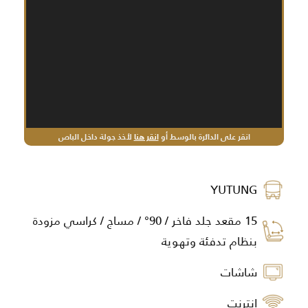
انقر على الدائرة بالوسط أو
انقر هنا
لأخذ جولة داخل الباص
YUTUNG
15 مقعد جلد فاخر / 90° / مساج / كراسي مزودة
بنظام تدفئة وتهوية
شاشات
إنترنت