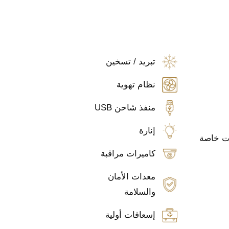
تبريد / تسخين
نظام تهوية
منفذ شاحن USB
إنارة
ات خاصة
كاميرات مراقبة
معدات الأمان
والسلامة
إسعافات أولية