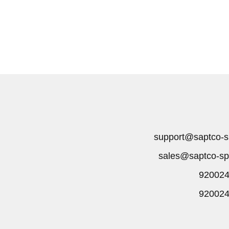
support@saptco-s
sales@saptco-sp
92002
92002