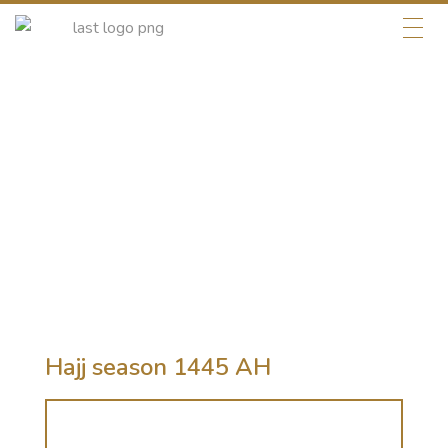
Galeri Foto
Temukan bus kami dengan identitas pelanggan kami
yang memadukan keanggunan dan kemewahan, karena
setiap bus dirancang secara individual untuk
mencerminkan identitas pelanggan kami.
Hajj season 1445 AH