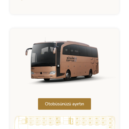
Otobüsünüzü ayırtın