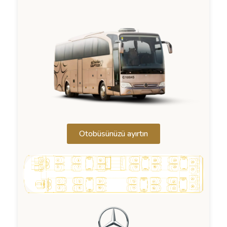
Otobüsünüzü ayırtın