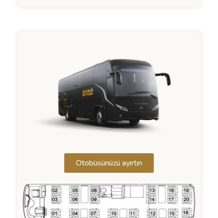
Otobüsünüzü ayırtın