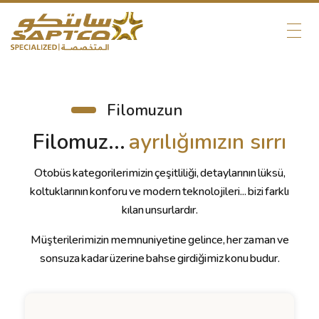
Filomuzun
Filomuz...
ayrılığımızın sırrı
Otobüs kategorilerimizin çeşitliliği, detaylarının lüksü,
koltuklarının konforu ve modern teknolojileri... bizi farklı
kılan unsurlardır.
Müşterilerimizin memnuniyetine gelince, her zaman ve
sonsuza kadar üzerine bahse girdiğimiz konu budur.