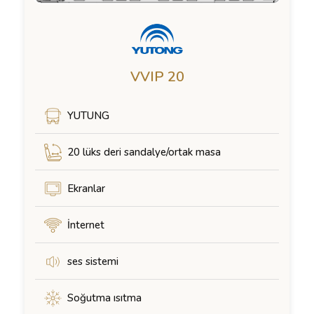
VVIP 20
YUTUNG
20 lüks deri sandalye/ortak masa
Ekranlar
İnternet
ses sistemi
Soğutma ısıtma