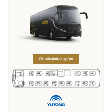
Otobüsünüzü ayırtın