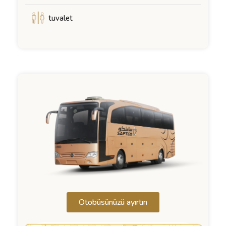
tuvalet
Otobüsünüzü ayırtın