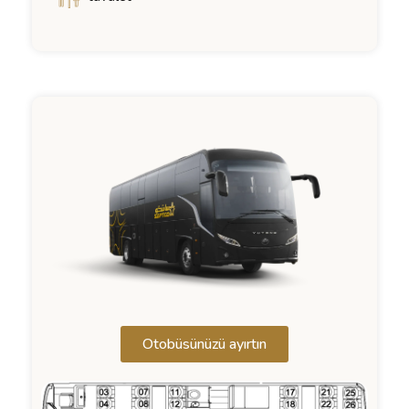
Otobüsünüzü ayırtın