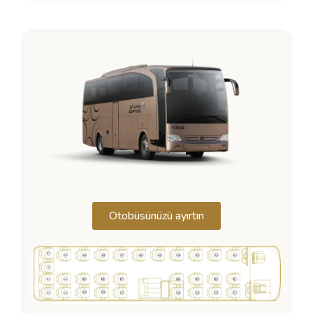
Otobüsünüzü ayırtın