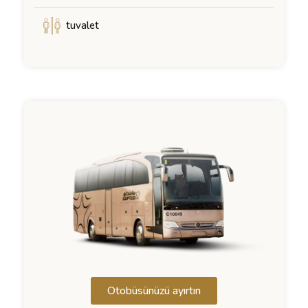
tuvalet
Otobüsünüzü ayırtın