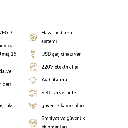
VEGO
Havalandırma
sistemi
ndırma
ılmış 15
USB şarj cihazı var
220V elektrik fişi
dalye
Aydınlatma
 deri
Self-servis büfe
ş lüks bir
güvenlik kameraları
Emniyet ve güvenlik
ekipmanları