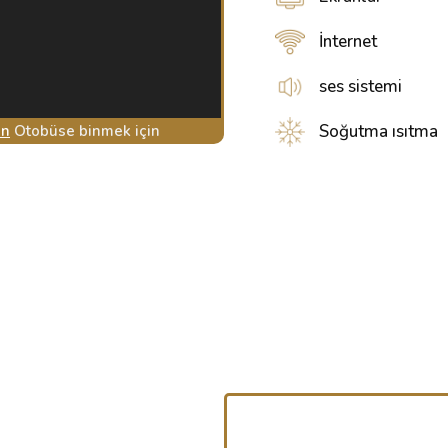
İnternet
ses sistemi
Soğutma ısıtma
ın
Otobüse binmek için