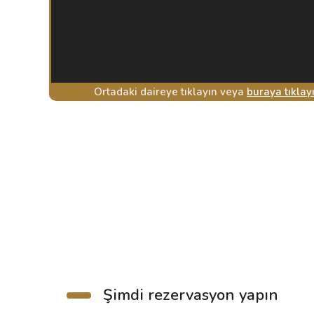
Ortadaki daireye tıklayın veya
buraya tıklay
Şimdi rezervasyon yapın