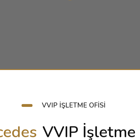
VVIP İŞLETME OFISI
cedes
VVIP İşletme 