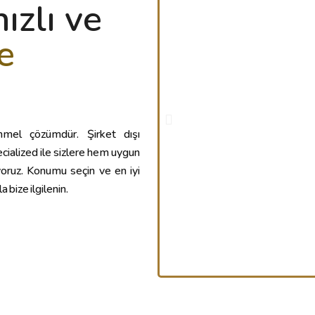
hızlı ve
e
mel çözümdür. Şirket dışı
ecialized ile sizlere hem uygun
yoruz. Konumu seçin ve en iyi
a bize ilgilenin.