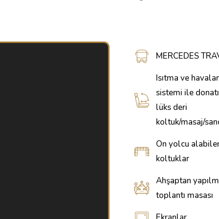
MERCEDES TRA
Isıtma ve havala
sistemi ile donat
lüks deri
koltuk/masaj/san
On yolcu alabilen
koltuklar
Ahşaptan yapılmı
toplantı masası
Ekranlar